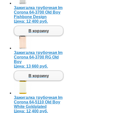
Зажигалка трубочная Im
Corona 64-3700 Old Boy
Fishbone Design
Цена:
12 400 руб.
В корзину
Зажигалка трубочная Im
Corona 64-3700 RG Old
Boy
Цена:
13 660 руб.
В корзину
Зажигалка трубочная Im
Corona 64-5110 Old Boy
White Goldplated
Цена:
12 400 руб.