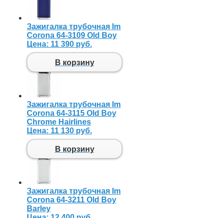
Зажигалка трубочная Im
Corona 64-3109 Old Boy
Цена:
11 390 руб.
В корзину
Зажигалка трубочная Im
Corona 64-3115 Old Boy
Chrome Hairlines
Цена:
11 130 руб.
В корзину
Зажигалка трубочная Im
Corona 64-3211 Old Boy
Barley
Цена:
12 400 руб.