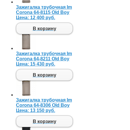
Зажигалка трубочная Im
Corona 64-8115 Old Boy
Цена:
12 400 руб.
В корзину
Зажигалка трубочная Im
Corona 64-8211 Old Boy
Цена:
15 430 руб.
В корзину
Зажигалка трубочная Im
Corona 64-8306 Old Boy
Цена:
13 150 руб.
В корзину