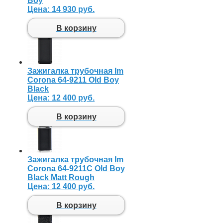
Boy
Цена:
14 930 руб.
В корзину
Зажигалка трубочная Im
Corona 64-9211 Old Boy
Black
Цена:
12 400 руб.
В корзину
Зажигалка трубочная Im
Corona 64-9211C Old Boy
Black Matt Rough
Цена:
12 400 руб.
В корзину