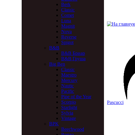
Berk
Classic
Comet
Luna
Magnit
Nova
Reverse
Spigot
B&B
B&B Бриар
B&B Груша
Big Ben
Classic
Maestro
Mercury
Nautic
Pacific
Pipe of the Year
Scorpio
Pascucci
Starlight
Sylvia
Vintage
BPK
Beechwood
Bonzo