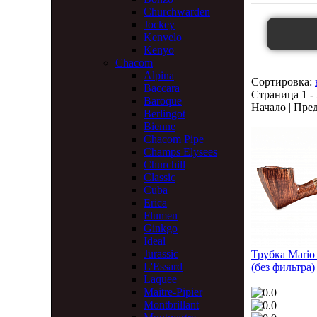
Churchwarden
Jockey
Kenvelo
Kenyo
Chacom
Alpina
Сортировка:
Baccara
Страница 1 - 
Baroque
Начало | Пред
Berlingot
Bienne
Chacom Pipe
Champs Elysees
Churchill
Classic
Cuba
Erica
Flumen
Ginkgo
Ideal
Jurassic
Трубка Mario 
L'Essard
(без фильтра)
Laquee
Maitre-Pipier
Montbrillant