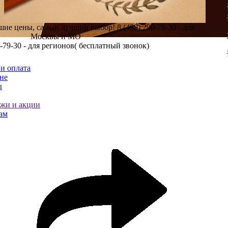
шие цены, самый лучший выбор!
8 (499) 290-79-30 - для
Москвы и МО
0-79-30 - для регионов( бесплатный звонок)
и оплата
не
ы
ажи и акции
ам