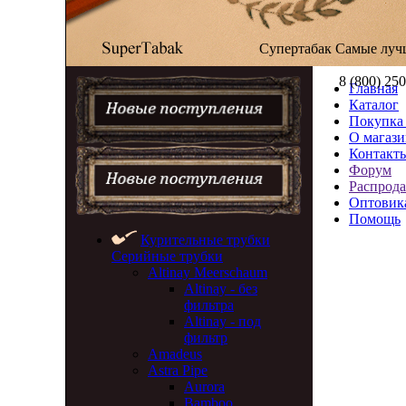
Супертабак
Самые луч
8 (800) 25
Главная
Каталог
Покупка 
О магази
Контакт
Форум
Распрод
Оптовик
Помощь
Курительные трубки
Серийные трубки
Altinay Meerschaum
Altinay - без
фильтра
Altinay - под
фильтр
Amadeus
Astra Pipe
Aurora
Bamboo