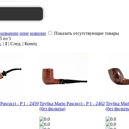
названию
цене
новизне
Показать отсутствующие товары
5 из 5
. |
1
| След. | Конец
Pascucci - P 1 - 2459
Трубка Mario Pascucci - P 1 - 2462
Трубка Mario
(без фильтра)
(без фильтр