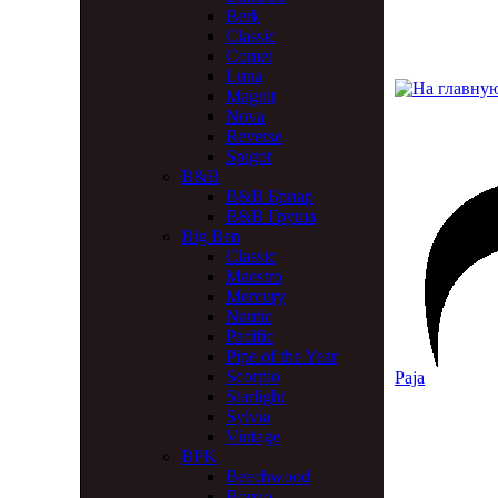
Berk
Classic
Comet
Luna
Magnit
Nova
Reverse
Spigot
B&B
B&B Бриар
B&B Груша
Big Ben
Classic
Maestro
Mercury
Nautic
Pacific
Pipe of the Year
Scorpio
Paja
Starlight
Sylvia
Vintage
BPK
Beechwood
Bonzo