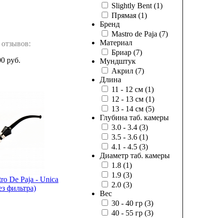
Slightly Bent
(1)
Прямая
(1)
Бренд
Mastro de Paja
(7)
Материал
 отзывов:
Бриар
(7)
00 руб.
Мундштук
Акрил
(7)
Длина
11 - 12 см
(1)
12 - 13 см
(1)
13 - 14 см
(5)
Глубина таб. камеры
3.0 - 3.4
(3)
3.5 - 3.6
(1)
4.1 - 4.5
(3)
Диаметр таб. камеры
1.8
(1)
1.9
(3)
ro De Paja - Unica
2.0
(3)
ез фильтра)
Вес
30 - 40 гр
(3)
40 - 55 гр
(3)