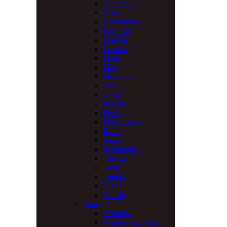
Colombina
Dune
Esploratore
Fantasia
Fragola
Lunaria
Miele
Mini
Morellina
One
Oscar
Paloma
Petite
Porto Cervo
Roma
Sasso
St.Nicholas
Tortuga
Trevi
Tundra
Vigna
Whisky
Vauen
Ambrosi
Anniversary Pipes