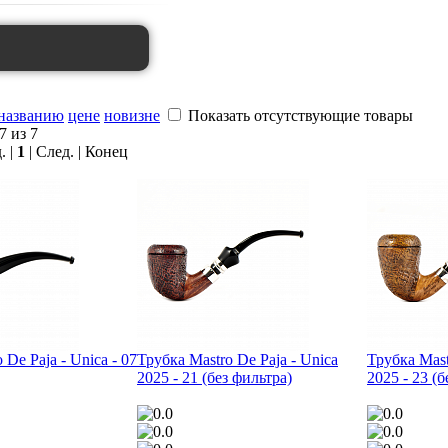
названию
цене
новизне
Показать отсутствующие товары
7 из 7
. |
1
| След. | Конец
 De Paja - Unica - 07
Трубка Mastro De Paja - Unica
Трубка Mast
2025 - 21 (без фильтра)
2025 - 23 (б