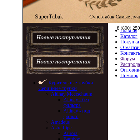
Супертабак
Самые луч
8 (800) 25
Главная
Каталог
Покупка 
О магази
Контакт
Форум
Распрод
Оптовик
Помощь
Курительные трубки
Серийные трубки
Altinay Meerschaum
Altinay - без
фильтра
Altinay - под
фильтр
Amadeus
Astra Pipe
Aurora
Bamboo