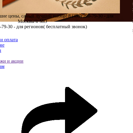
шие цены, самый лучший выбор!
8 (499) 290-79-30 - для
Москвы и МО
0-79-30 - для регионов( бесплатный звонок)
и оплата
не
ы
ажи и акции
ам