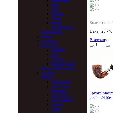
Montmartre
Noel
Pirat
Pistache
Plume
Количество о
Spigot
Vieille Bruyere
Цена:
25 740
Don Gustavo
Falcon
В корзину
G. Mineto
Marchesini
Medium
Mini
Standart
Standart Spigot
Missouri Meerschaum
Mr. Brog
Peterson
Anniversary
Aran Nickel
Mounted
Трубка Mastro
Aran Rustic
2025 - 24 (бе
Aran Smooth
Arklow
Army