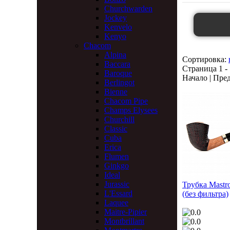
Churchwarden
Jockey
Kenvelo
Kenyo
Chacom
Alpina
Сортировка:
Baccara
Страница 1 - 
Baroque
Начало | Пред
Berlingot
Bienne
Chacom Pipe
Champs Elysees
Churchill
Classic
Cuba
Erica
Flumen
Ginkgo
Ideal
Jurassic
Трубка Mastro
L'Essard
(без фильтра)
Laquee
Maitre-Pipier
Montbrillant