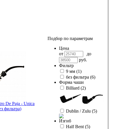
Подбор по параметрам
Цена
от
до
руб.
Фильтр
9 мм
(1)
без фильтра
(6)
Форма чаши
Billiard
(2)
ro De Paja - Unica
ез фильтра)
Dublin / Zulu
(5)
Изгиб
Half Bent
(5)