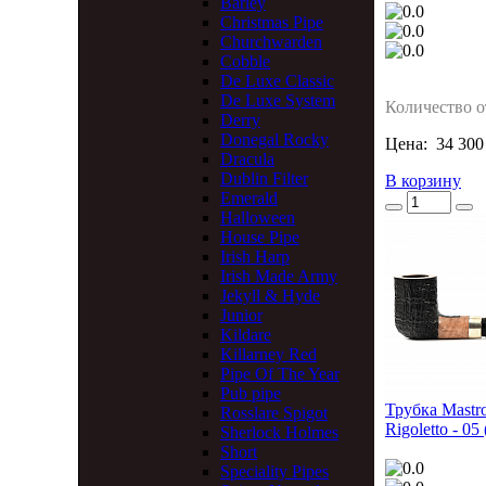
Barley
Christmas Pipe
Churchwarden
Cobble
De Luxe Classic
De Luxe System
Количество о
Derry
Donegal Rocky
Цена:
34 300
Dracula
Dublin Filter
В корзину
Emerald
Halloween
House Pipe
Irish Harp
Irish Made Army
Jekyll & Hyde
Junior
Kildare
Killarney Red
Pipe Of The Year
Pub pipe
Трубка Mastro
Rosslare Spigot
Rigoletto - 05
Sherlock Holmes
Short
Speciality Pipes