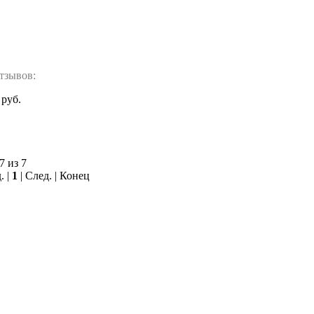
тзывов:
 руб.
7 из 7
. |
1
| След. | Конец