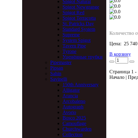
Spigot Natural
Spigot Newgrange
Spigot Red
Spigot Terracotta
St. Patricks Day
Standard System
Количество о
Supreme
System Spigot
Цена:
25 740
Tavern Pipe
Tyrone
В корзину
Уценённые трубки
Pipemaster
Pipsan
Страница 1 - 
Sahin
Начало | Пред
Savinelli
150th Anniversary
Alligator
Arancia
Arcobaleno
Autograph
Avorio
Bosco 2025
Camouflage
Churchwarden
Collection