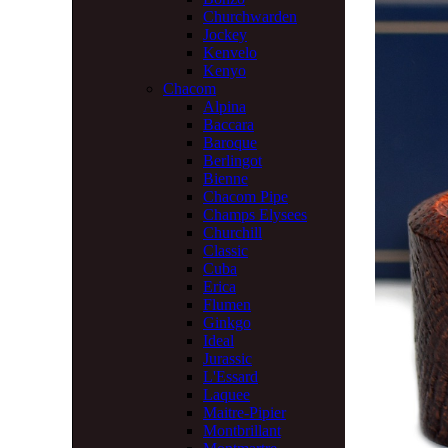
Churchwarden
Jockey
Kenvelo
Kenyo
Chacom
Alpina
Baccara
Baroque
Berlingot
Bienne
Chacom Pipe
Champs Elysees
Churchill
Classic
Cuba
Erica
Flumen
Ginkgo
Ideal
Jurassic
L'Essard
Laquee
Maitre-Pipier
Montbrillant