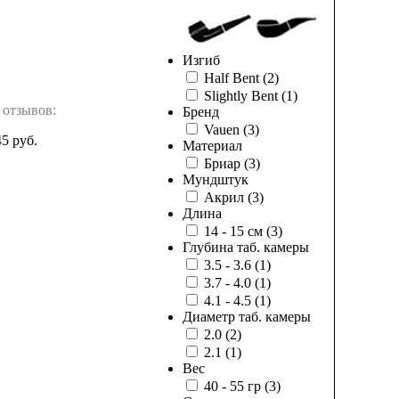
Изгиб
Half Bent
(2)
Slightly Bent
(1)
 отзывов:
Бренд
Vauen
(3)
45 руб.
Материал
Бриар
(3)
Мундштук
Акрил
(3)
Длина
14 - 15 см
(3)
Глубина таб. камеры
3.5 - 3.6
(1)
3.7 - 4.0
(1)
4.1 - 4.5
(1)
Диаметр таб. камеры
2.0
(2)
2.1
(1)
Вес
40 - 55 гр
(3)