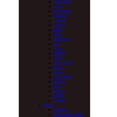
Colombina
Dune
Esploratore
Fantasia
Fragola
Lunaria
Miele
Mini
Morellina
One
Oscar
Paloma
Petite
Porto Cervo
Roma
Sasso
St.Nicholas
Tortuga
Trevi
Tundra
Vigna
Whisky
Vauen
Ambrosi
Anniversary Pipes