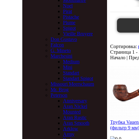
Montmartre
Noel
Pirat
Pistache
Plume
Spigot
Vieille Bruyere
Don Gustavo
Falcon
Сортировка:
G. Mineto
Страница 1 - 
Marchesini
Начало | Пред
Medium
Mini
Standart
Standart Spigot
Missouri Meerschaum
Mr. Brog
Peterson
Anniversary
Aran Nickel
Mounted
Aran Rustic
Трубка Vauen
Aran Smooth
(фильтр 9 мм
Arklow
Army