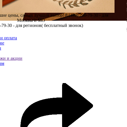
шие цены, самый лучший выбор!
8 (499) 290-79-30 - для
Москвы и МО
0-79-30 - для регионов( бесплатный звонок)
и оплата
не
ы
ажи и акции
ам