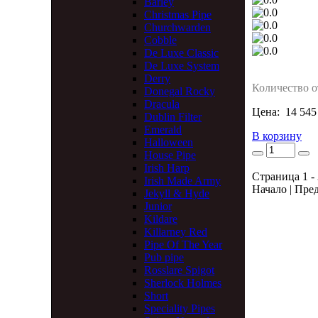
Barley
Christmas Pipe
Churchwarden
Cobble
De Luxe Classic
De Luxe System
Derry
Количество о
Donegal Rocky
Dracula
Цена:
14 545
Dublin Filter
Emerald
В корзину
Halloween
House Pipe
Irish Harp
Страница 1 - 
Irish Made Army
Начало | Пред
Jekyll & Hyde
Junior
Kildare
Killarney Red
Pipe Of The Year
Pub pipe
Rosslare Spigot
Sherlock Holmes
Short
Speciality Pipes