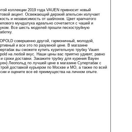
той коллекции 2019 года VAUEN привносит новый
товой акцент. Освежающий дерзкий апельсин излучает
кость и независимость от шаблонов. Цвет крапчатого
илового мундштука идеально сочетается с чашей и
уком. Все шесть моделей прошли пескоструйную
аботку.
OPOLD совершенно другой, гармоничный, молодой,
ртивный и все это по разумной цене. В магазине
ертабак вы сможете купить курительную трубку Vauen
pold на любой вкус. Наши цены вас приятно удивят, равно
 и сроки доставки. Закажите трубку для курения Вауен
уен) Леопольд по лучшей цене в магазине Супертабак с
трой доставкой курьером по Москве и МО, а также по всей
сии и оцените все её преимущества на личном опыте.