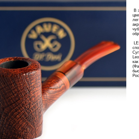
В э
цве
лег
акр
чуб
обр
LE
спо
Суп
Leo
как
(Фа
быс
Рос