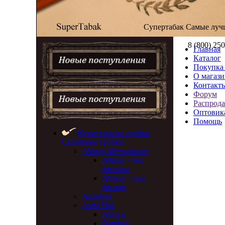
Супертабак
Самые луч
8 (800) 25
Главная
Каталог
Покупка 
О магази
Контакт
Форум
Распрод
Оптовик
Помощь
Курительные трубки
Серийные трубки
Altinay Meerschaum
Altinay - без
фильтра
Altinay - под
фильтр
Amadeus
Astra Pipe
Aurora
Bamboo