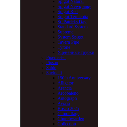
Spigot Natural
Spigot Newgrange
Spigot Red
Spigot Terracotta
St. Patricks Day
Standard System
Supreme
System Spigot
Tavern Pipe
Tyrone
Уценённые трубки
Pipemaster
Pipsan
Sahin
Savinelli
150th Anniversary
Alligator
Arancia
Arcobaleno
Autograph
Avorio
Bosco 2025
Camouflage
Churchwarden
Collection