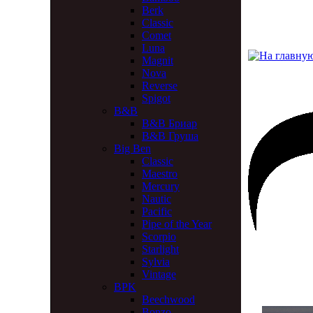
Berk
Classic
Comet
Luna
Magnit
Nova
Reverse
Spigot
B&B
B&B Бриар
B&B Груша
Big Ben
Classic
Maestro
Mercury
Nautic
Pacific
Pipe of the Year
Scorpio
Starlight
Sylvia
Vintage
BPK
Beechwood
Bonzo