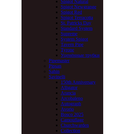
Spigot Natural
Spigot Newgrange
Spigot Red
Spigot Terracotta
St. Patricks Day
Standard System
Supreme
System Spigot
Tavern Pipe
Tyrone
Уценённые трубки
Pipemaster
Pipsan
Sahin
Savinelli
150th Anniversary
Alligator
Arancia
Arcobaleno
Autograph
Avorio
Bosco 2025
Camouflage
Churchwarden
Collection