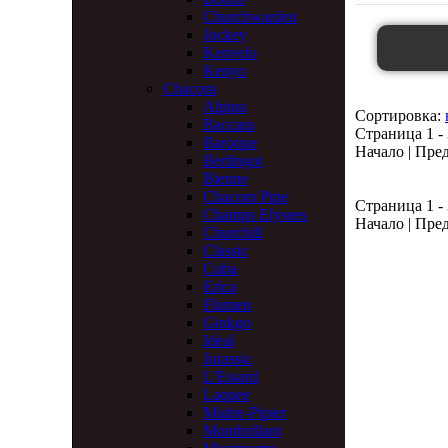
Churchwarden
Jockey
Kenvelo
Kenyo
Chacom
Alpina
Сортировка:
Baccara
Страница 1 - 
Baroque
Начало | Пред.
Berlingot
Bienne
Chacom Pipe
Страница 1 - 
Champs Elysees
Начало | Пред.
Churchill
Classic
Cuba
Erica
Flumen
Ginkgo
Ideal
Jurassic
L'Essard
Laquee
Maitre-Pipier
Montbrillant