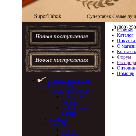
Супертабак
Самые луч
8 (800) 25
Главная
Каталог
Покупка 
О магази
Контакт
Форум
Распрод
Оптовик
Помощь
Курительные трубки
Серийные трубки
Altinay Meerschaum
Altinay - без
фильтра
Altinay - под
фильтр
Amadeus
Astra Pipe
Aurora
Bamboo