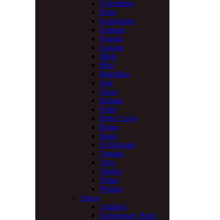
Colombina
Dune
Esploratore
Fantasia
Fragola
Lunaria
Miele
Mini
Morellina
One
Oscar
Paloma
Petite
Porto Cervo
Roma
Sasso
St.Nicholas
Tortuga
Trevi
Tundra
Vigna
Whisky
Vauen
Ambrosi
Anniversary Pipes