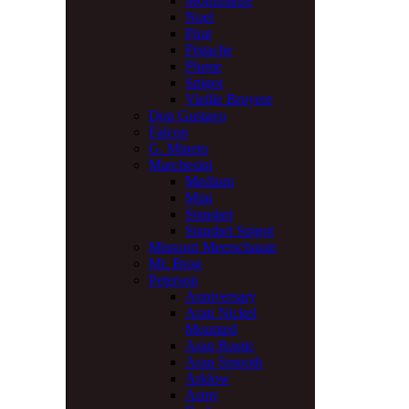
Montmartre
Noel
Pirat
Pistache
Plume
Spigot
Vieille Bruyere
Don Gustavo
Falcon
G. Mineto
Marchesini
Medium
Mini
Standart
Standart Spigot
Missouri Meerschaum
Mr. Brog
Peterson
Anniversary
Aran Nickel
Mounted
Aran Rustic
Aran Smooth
Arklow
Army