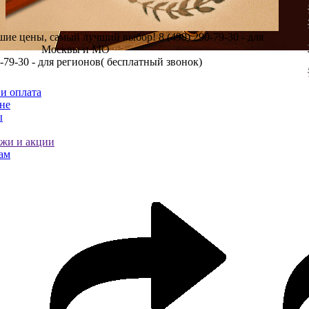
шие цены, самый лучший выбор!
8 (499) 290-79-30 - для
Москвы и МО
0-79-30 - для регионов( бесплатный звонок)
и оплата
не
ы
ажи и акции
ам