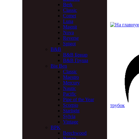
Berk
Classic
Comet
Luna
Magnit
Nova
Reverse
Spigot
B&B
B&B Бриар
B&B Груша
Big Ben
Classic
Maestro
Mercury
Nautic
Pacific
Pipe of the Year
Scorpio
трубок
Starlight
Sylvia
Vintage
BPK
Beechwood
Bonzo