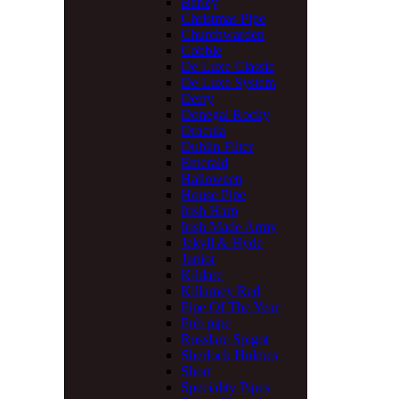
Barley
Christmas Pipe
Churchwarden
Cobble
De Luxe Classic
De Luxe System
Derry
Donegal Rocky
Dracula
Dublin Filter
Emerald
Halloween
House Pipe
Irish Harp
Irish Made Army
Jekyll & Hyde
Junior
Kildare
Killarney Red
Pipe Of The Year
Pub pipe
Rosslare Spigot
Sherlock Holmes
Short
Speciality Pipes