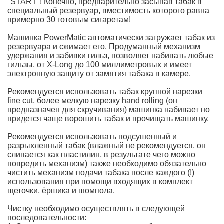
"START"! Конечно, предварительно засыпав табак в
пользования, имеющий сложное внутреннее устройство.)
специальный резервуар, вместимость которого равна
примерно 30 готовым сигаретам!
Действующее законодательство определяет особый
порядок возврата или обмена такой продукции. В
Машинка PowerMatic автоматически загружает табак из
частности, данный вид товаров может быть возвращен
резервуара и сжимает его. Продуманный механизм
продавцу в случае наличия недостатков, дефектов,
удержания и забивки гильз, позволяет набивать любые
возникших не по вине потребителя. товары надлежащего
гильзы, от X-Long до 100 миллиметровых и имеет
качества в этом случае возврату не подлежат даже если по
электронную защиту от замятия табака в камере.
каким-то критериям не подходят покупателю.
Рекомендуется использовать табак крупной нарезки
Для этой машинки подходят
классические гильзы
и
X-Long
fine cut, более мелкую нарезку hand rolling (он
" />
предназначен для скручивания) машинка набивает но
придется чаще ворошить табак и прочищать машинку.
Рекомендуется использовать подсушенный и
разрыхленный табак (влажный не рекомендуется, он
слипается как пластилин, в результате чего можно
повредить механизм) также необходимо обязательно
чистить механизм подачи табака после каждого (!)
использования при помощи входящих в комплект
щеточки, ёршика и шомпола.
Чистку необходимо осуществлять в следующей
последовательности: