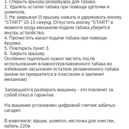
1. Открыть крышку резервуара для табака.
2. Удалить остатки табака при помощи щёточки и
шомпола.
3. Не закрывая (!) крышку, нажать и удерживать кнопку
“START” 10-15 секунд. Отпустить кнопку “START” в
моменте когда механизм подачи табака уберется
внутрь устройства.
4. Прочистить канал подачи табака при помощи
ёршика.
5. Повторить пункт 3.
6. Закрыть крышку.
Особенно тщательно нужно чистить после
использования влажного/увлажненного табака во
избежания засыхания остатков увлажненного табака
(иначе он превратится в пластилин и заклинит
механизм)
Запрещается разбирать машинку - это повлечет за
собой отказ в гарантии.
На машинке установлен цифровой счетчик забитых
сигарет.
В комплекте: ёршик, шомпол, кисточка для очистки,
кабель 220в