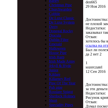
Barley
den665
Christmas Pipe
29 Ноя 2016
Churchwarden
Cobble
De Luxe Classic
Достоинства:
De Luxe System
не плохой за
Derry
Недостатки:
Donegal Rocky
заказывал та
Dracula
Отзыв:
Dublin Filter
хотелось бы 
Emerald
ссылка на от
Halloween
Был ли полез
House Pipe
да
2
нет
2
Irish Harp
Irish Made Army
1
Jekyll & Hyde
sozerczatel
Junior
12 Сен 2016
Kildare
Killarney Red
Pipe Of The Year
Достоинства:
Pub pipe
за эти деньг
Rosslare Spigot
Недостатки:
Sherlock Holmes
Рисунок крив
Short
Отзыв:
Speciality Pipes
Думал посмот