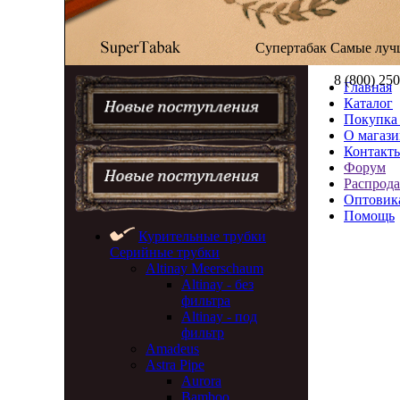
Супертабак
Самые луч
8 (800) 25
Главная
Каталог
Покупка 
О магази
Контакт
Форум
Распрод
Оптовик
Помощь
Курительные трубки
Серийные трубки
Altinay Meerschaum
Altinay - без
фильтра
Altinay - под
фильтр
Amadeus
Astra Pipe
Aurora
Bamboo