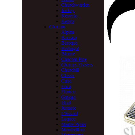
Churchwarden
Jockey
Kenvelo
Kenyo
Chacom
Alpina
Baccara
Baroque
Berlingot
Bienne
Chacom Pipe
Champs Elysees
Churchill
Classic
Cuba
Erica
Flumen
Ginkgo
Ideal
Jurassic
L'Essard
Laquee
Maitre-Pipier
Montbrillant