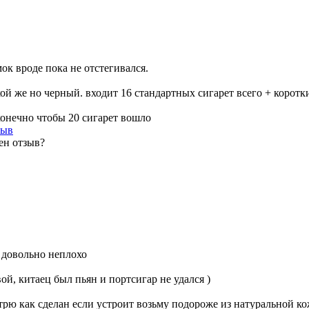
мок вроде пока не отстегивался.
кой же но черный. входит 16 стандартных сигарет всего + корот
конечно чтобы 20 сигарет вошло
зыв
ен отзыв?
и довольно неплохо
ой, китаец был пьян и портсигар не удался )
рю как сделан если устроит возьму подороже из натуральной кож