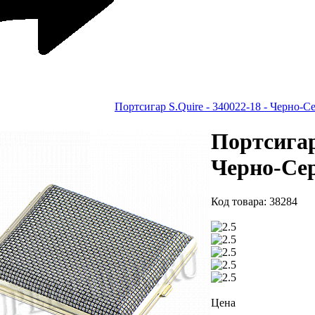
Портсигар S.Quire - 340022-18 - Черно-
Портсигар 
Черно-Се
Код товара: 38284
Цена