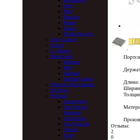
Montmartre
Noel
Pirat
Pistache
Plume
Spigot
Vieille Bruyere
Don Gustavo
Falcon
G. Mineto
Marchesini
Портси
Medium
Mini
Держат
Standart
Standart Spigot
Длина
Missouri Meerschaum
Ширин
Mr. Brog
Толщин
Peterson
Anniversary
Матери
Aran Nickel
Mounted
Aran Rustic
Произв
Aran Smooth
Отзывы:
Arklow
2
Army
0