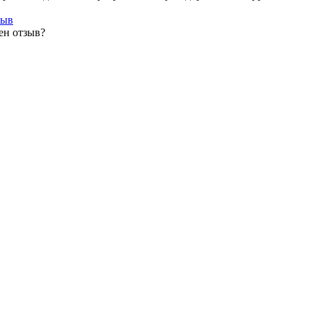
зыв
ен отзыв?