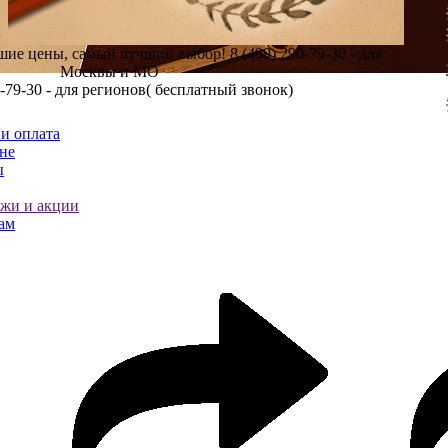
шие цены, самый лучший выбор!
8 (499) 290-79-30 - для
Москвы и МО
0-79-30 - для регионов( бесплатный звонок)
и оплата
не
ы
ажи и акции
ам