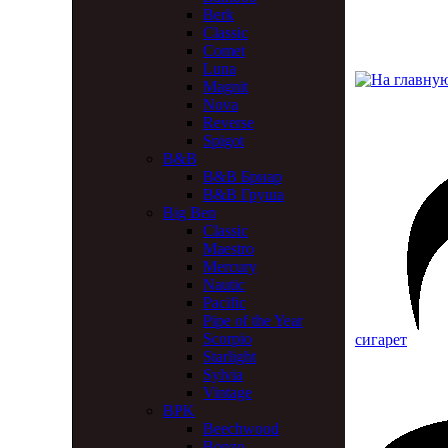
Berk
Classic
Comet
Luna
Magnit
Nova
Reverse
Spigot
B&B
B&B Бриар
B&B Груша
Big Ben
Classic
Maestro
Mercury
Nautic
Pacific
Pipe of the Year
Scorpio
сигарет
Starlight
Sylvia
Vintage
BPK
Beechwood
Bonzo