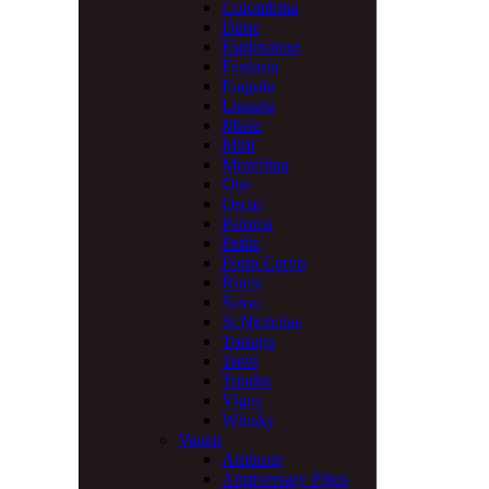
Colombina
Dune
Esploratore
Fantasia
Fragola
Lunaria
Miele
Mini
Morellina
One
Oscar
Paloma
Petite
Porto Cervo
Roma
Sasso
St.Nicholas
Tortuga
Trevi
Tundra
Vigna
Whisky
Vauen
Ambrosi
Anniversary Pipes