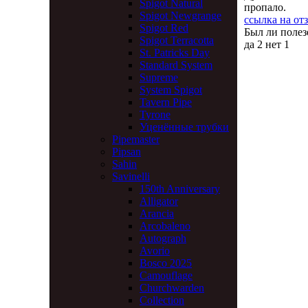
Spigot Natural
пропало.
Spigot Newgrange
ссылка на от
Spigot Red
Был ли полез
Spigot Terracotta
да
2
нет
1
St. Patricks Day
Standard System
Supreme
System Spigot
Tavern Pipe
Tyrone
Уценённые трубки
Pipemaster
Pipsan
Sahin
Savinelli
150th Anniversary
Alligator
Arancia
Arcobaleno
Autograph
Avorio
Bosco 2025
Camouflage
Churchwarden
Collection