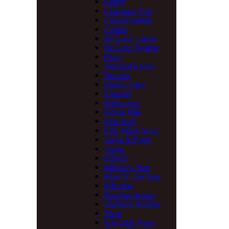
Barley
Christmas Pipe
Churchwarden
Cobble
De Luxe Classic
De Luxe System
Derry
Donegal Rocky
Dracula
Dublin Filter
Emerald
Halloween
House Pipe
Irish Harp
Irish Made Army
Jekyll & Hyde
Junior
Kildare
Killarney Red
Pipe Of The Year
Pub pipe
Rosslare Spigot
Sherlock Holmes
Short
Speciality Pipes