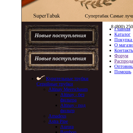
Супертабак
Самые луч
8 (800) 25
Главная
Каталог
Покупка 
О магази
Контакт
Форум
Распрод
Оптовик
Помощь
Курительные трубки
Серийные трубки
Altinay Meerschaum
Altinay - без
фильтра
Altinay - под
фильтр
Amadeus
Astra Pipe
Aurora
Bamboo