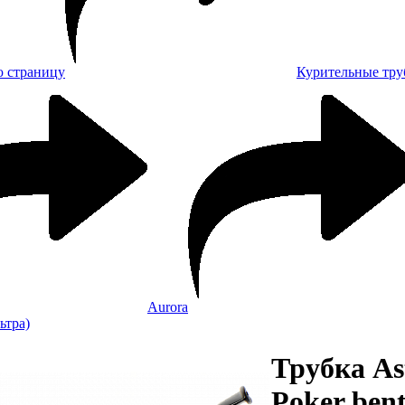
Курительные тру
Aurora
ьтра)
Трубка Ast
Poker bent