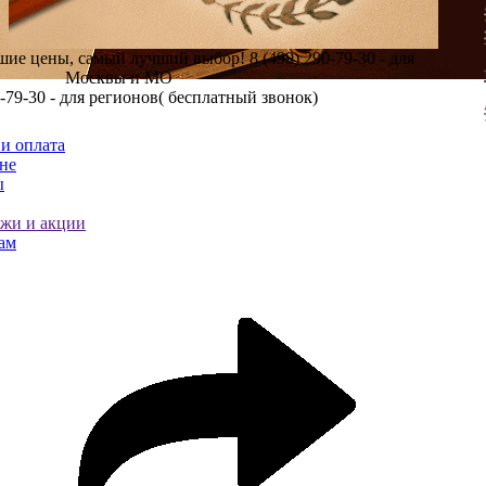
шие цены, самый лучший выбор!
8 (499) 290-79-30 - для
Москвы и МО
0-79-30 - для регионов( бесплатный звонок)
и оплата
не
ы
ажи и акции
ам