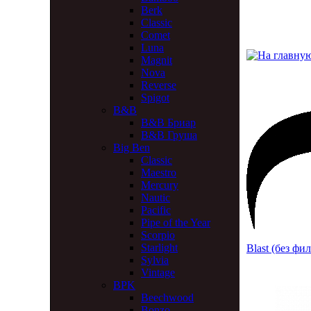
Berk
Classic
Comet
Luna
Magnit
Nova
Reverse
Spigot
B&B
B&B Бриар
B&B Груша
Big Ben
Classic
Maestro
Mercury
Nautic
Pacific
Pipe of the Year
Scorpio
Starlight
Blast (без фил
Sylvia
Vintage
BPK
Beechwood
Bonzo