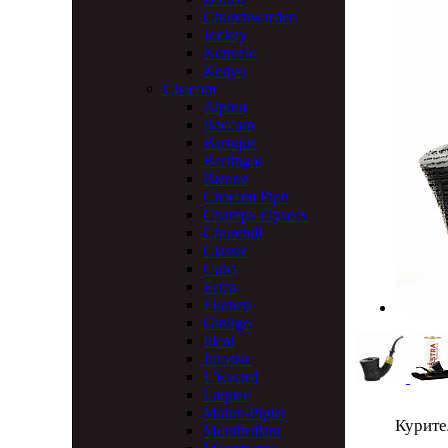
Churchwarden
Jockey
Kenvelo
Kenyo
Chacom
Alpina
Baccara
Baroque
Berlingot
Bienne
Chacom Pipe
Champs Elysees
Churchill
Classic
Cuba
Erica
Flumen
Ginkgo
Ideal
Jurassic
L'Essard
Laquee
Maitre-Pipier
Курител
Montbrillant