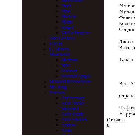
Montmartre
Матери
Noel
Мундш
Pirat
Pistache
Фильт
Plume
Кольцо
Spigot
Соедин
Vieille Bruyere
Don Gustavo
Длина 
Falcon
Высота
G. Mineto
Marchesini
Табачн
Medium
Глуб
Mini
Standart
Диа
Standart Spigot
Missouri Meerschaum
Вес: 35
Mr. Brog
Peterson
Страна
Anniversary
Aran Nickel
На фот
Mounted
У труб
Aran Rustic
Aran Smooth
Отзывы:
Arklow
0
Army