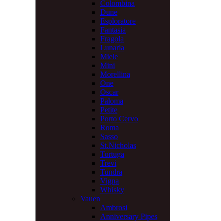
Colombina
Dune
Esploratore
Fantasia
Fragola
Lunaria
Miele
Mini
Morellina
One
Oscar
Paloma
Petite
Porto Cervo
Roma
Sasso
St.Nicholas
Tortuga
Trevi
Tundra
Vigna
Whisky
Vauen
Ambrosi
Anniversary Pipes