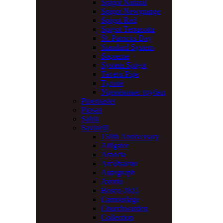
Spigot Natural
Spigot Newgrange
Spigot Red
Spigot Terracotta
St. Patricks Day
Standard System
Supreme
System Spigot
Tavern Pipe
Tyrone
Уценённые трубки
Pipemaster
Pipsan
Sahin
Savinelli
150th Anniversary
Alligator
Arancia
Arcobaleno
Autograph
Avorio
Bosco 2025
Camouflage
Churchwarden
Collection