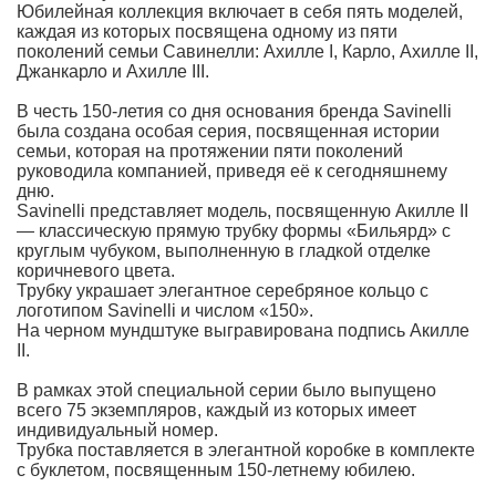
Юбилейная коллекция включает в себя пять моделей,
каждая из которых посвящена одному из пяти
поколений семьи Савинелли: Ахилле I, Карло, Ахилле II,
Джанкарло и Ахилле III.
В честь 150-летия со дня основания бренда Savinelli
была создана особая серия, посвященная истории
семьи, которая на протяжении пяти поколений
руководила компанией, приведя её к сегодняшнему
дню.
Savinelli представляет модель, посвященную Акилле II
— классическую прямую трубку формы «Бильярд» с
круглым чубуком, выполненную в гладкой отделке
коричневого цвета.
Трубку украшает элегантное серебряное кольцо с
логотипом Savinelli и числом «150».
На черном мундштуке выгравирована подпись Акилле
II.
В рамках этой специальной серии было выпущено
всего 75 экземпляров, каждый из которых имеет
индивидуальный номер.
Трубка поставляется в элегантной коробке в комплекте
с буклетом, посвященным 150-летнему юбилею.