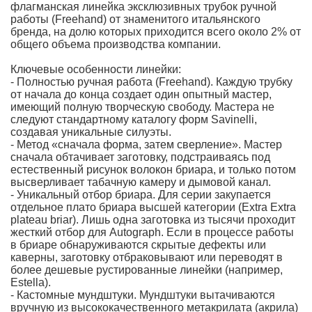
флагманская линейка эксклюзивных трубок ручной
работы (Freehand) от знаменитого итальянского
бренда, на долю которых приходится всего около 2% от
общего объема производства компании.
Ключевые особенности линейки:
- Полностью ручная работа (Freehand). Каждую трубку
от начала до конца создает один опытный мастер,
имеющий полную творческую свободу. Мастера не
следуют стандартному каталогу форм Savinelli,
создавая уникальные силуэты.
- Метод «сначала форма, затем сверление». Мастер
сначала обтачивает заготовку, подстраиваясь под
естественный рисунок волокон бриара, и только потом
высверливает табачную камеру и дымовой канал.
- Уникальный отбор бриара. Для серии закупается
отдельное плато бриара высшей категории (Extra Extra
plateau briar). Лишь одна заготовка из тысячи проходит
жесткий отбор для Autograph. Если в процессе работы
в бриаре обнаруживаются скрытые дефекты или
каверны, заготовку отбраковывают или переводят в
более дешевые рустированные линейки (например,
Estella).
- Кастомные мундштуки. Мундштуки вытачиваются
вручную из высококачественного метакрилата (акрила)