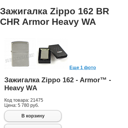
Armor™
Зажигалка Zippo 162 BR
Покрытие:
Brushed Chrome
CHR Armor Heavy WA
Zippo серии ARMOR имеют корпус в 1,5 толще чем
стандартные зажигалки Zippo.
" />
Еще 1 фото
Зажигалка Zippo 162 - Armor™ -
Heavy WA
Код товара: 21475
Цена:
5 780 руб.
В корзину