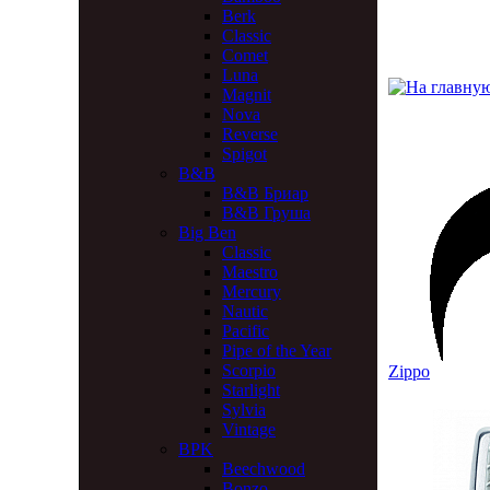
Berk
Classic
Comet
Luna
Magnit
Nova
Reverse
Spigot
B&B
B&B Бриар
B&B Груша
Big Ben
Classic
Maestro
Mercury
Nautic
Pacific
Pipe of the Year
Scorpio
Zippo
Starlight
Sylvia
Vintage
BPK
Beechwood
Bonzo