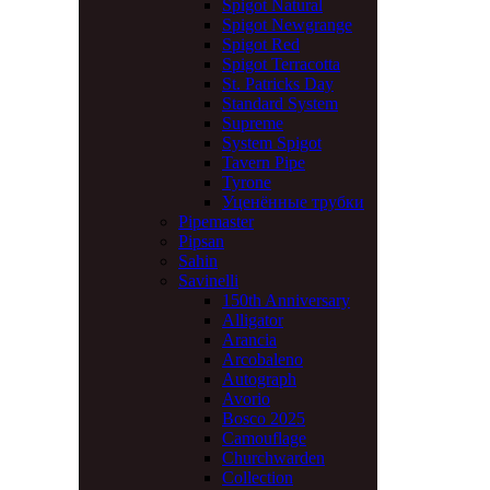
Spigot Natural
Spigot Newgrange
Spigot Red
Spigot Terracotta
St. Patricks Day
Standard System
Supreme
System Spigot
Tavern Pipe
Tyrone
Уценённые трубки
Pipemaster
Pipsan
Sahin
Savinelli
150th Anniversary
Alligator
Arancia
Arcobaleno
Autograph
Avorio
Bosco 2025
Camouflage
Churchwarden
Collection