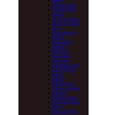
Barley
Christmas Pipe
Churchwarden
Cobble
De Luxe Classic
De Luxe System
Derry
Donegal Rocky
Dracula
Dublin Filter
Emerald
Halloween
House Pipe
Irish Harp
Irish Made Army
Jekyll & Hyde
Junior
Kildare
Killarney Red
Pipe Of The Year
Pub pipe
Rosslare Spigot
Sherlock Holmes
Short
Speciality Pipes