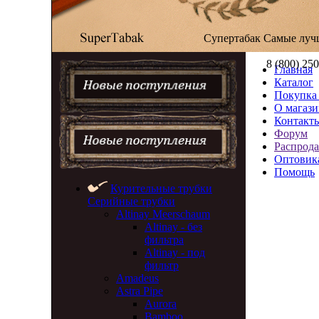
Супертабак
Самые луч
8 (800) 25
Главная
Каталог
Покупка 
О магази
Контакт
Форум
Распрод
Оптовик
Помощь
Курительные трубки
Серийные трубки
Altinay Meerschaum
Altinay - без
фильтра
Altinay - под
фильтр
Amadeus
Astra Pipe
Aurora
Bamboo