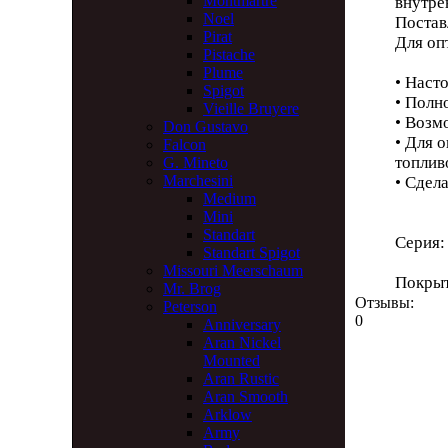
Montmartre
внутре
Noel
Постав
Pirat
Для оп
Pistache
Plume
• Наст
Spigot
• Полн
Vieille Bruyere
• Возм
Don Gustavo
• Для 
Falcon
топлив
G. Mineto
Marchesini
• Сдел
Medium
Mini
Standart
Серия
Standart Spigot
Missouri Meerschaum
Покры
Mr. Brog
Отзывы:
Peterson
0
Anniversary
Aran Nickel
Mounted
Aran Rustic
Aran Smooth
Arklow
Army