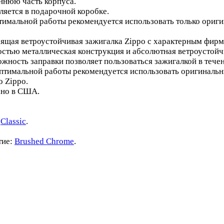
ннюю часть корпуса.
ляется в подарочной коробке.
тимальной работы рекомендуется использовать только ориги
оящая ветроустойчивая зажигалка Zippo с характерным фир
остью металлическая конструкция и абсолютная ветроустойч
ожность заправки позволяет пользоваться зажигалкой в тече
оптимальной работы рекомендуется использовать оригинальн
о Zippo.
ано в США.
:
Classic
.
тие:
Brushed Chrome
.