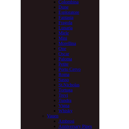
Colombina
Dune
Esploratore
Fantasia
Fragola
Lunaria
Miele
Mini
Morellina
One
Oscar
Paloma
Petite
Porto Cervo
Roma
Sasso
St.Nicholas
Tortuga
Trevi
Tundra
Vigna
Whisky
Vauen
Ambrosi
Anniversary Pipes