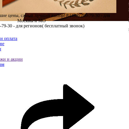
шие цены, самый лучший выбор!
8 (499) 290-79-30 - для
Москвы и МО
0-79-30 - для регионов( бесплатный звонок)
и оплата
не
ы
ажи и акции
ам