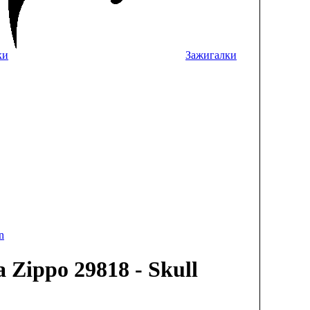
ки
Зажигалки
n
 Zippo 29818 - Skull