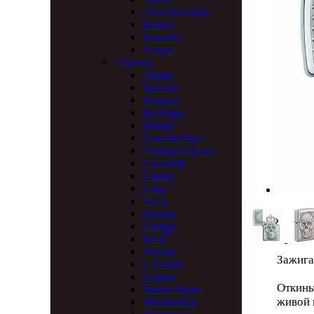
Churchwarden
Jockey
Kenvelo
Kenyo
Chacom
Alpina
Baccara
Baroque
Berlingot
Bienne
Chacom Pipe
Champs Elysees
Churchill
Classic
Cuba
Erica
Flumen
Ginkgo
Ideal
Jurassic
Зажига
L'Essard
Laquee
Откинь
Maitre-Pipier
живой 
Montbrillant