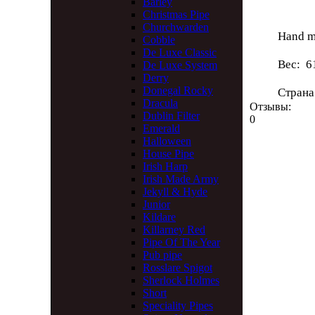
Barley
Диа
Christmas Pipe
Churchwarden
Hand m
Cobble
De Luxe Classic
Вес: 6
De Luxe System
Derry
Donegal Rocky
Страна
Dracula
Отзывы:
Dublin Filter
0
Emerald
Halloween
House Pipe
Irish Harp
Irish Made Army
Jekyll & Hyde
Junior
Kildare
Killarney Red
Pipe Of The Year
Pub pipe
Rosslare Spigot
Sherlock Holmes
Short
Speciality Pipes