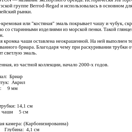
зской группе Berrod-Regad и использовалась в основном дл
пейский рынки.
-кремовая или "костяная" эмаль покрывает чашу и чубук, скр
во со старинными изделиями из морской пенки. Такой глян
н.
я кромка чаши оставлена неокрашенной. На ней выполнен те
ванного бриара. Благодаря чему при раскуривании трубки о
ит светлую эмаль.
енная, из частной коллекции, начало 2000-х годов.
ал: Бриар
тук: Акрил
р: 9 мм
трубки: 14,1 см
а чаши 5 см
ая камера: (Карбонизированна)
ина: 4,1 см