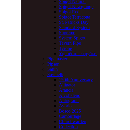
Spigot Natural
Spigot Newgrange
Spigot Red
Spigot Terracotta
St. Patricks Day
Standard System
Supreme
System Spigot
Tavern Pipe
Tyrone
Уценённые трубки
Pipemaster
Pipsan
Sahin
Savinelli
150th Anniversary
Alligator
Arancia
Arcobaleno
Autograph
Avorio
Bosco 2025
Camouflage
Churchwarden
Collection