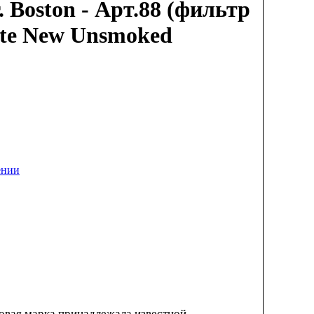
. Boston - Арт.88 (фильтр
ate New Unsmoked
ении
овая марка принадлежала известной