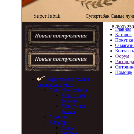
Супертабак
Самые луч
8 (800) 25
Главная
Каталог
Покупка 
О магази
Контакт
Форум
Распрод
Оптовик
Помощь
Курительные трубки
Серийные трубки
Altinay Meerschaum
Altinay - без
фильтра
Altinay - под
фильтр
Amadeus
Astra Pipe
Aurora
Bamboo