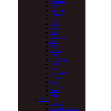
Colombina
Dune
Esploratore
Fantasia
Fragola
Lunaria
Miele
Mini
Morellina
One
Oscar
Paloma
Petite
Porto Cervo
Roma
Sasso
St.Nicholas
Tortuga
Trevi
Tundra
Vigna
Whisky
Vauen
Ambrosi
Anniversary Pipes