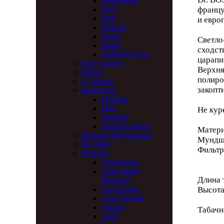
Montmartre
францу
Noel
Pirat
и евро
Pistache
Plume
Светло
Spigot
сходст
Vieille Bruyere
царапи
Don Gustavo
Верхня
Falcon
полиро
G. Mineto
закопт
Marchesini
Medium
Mini
Не кур
Standart
Standart Spigot
Матери
Missouri Meerschaum
Мундш
Mr. Brog
Фильт
Peterson
Anniversary
Aran Nickel
Длина 
Mounted
Высот
Aran Rustic
Aran Smooth
Arklow
Табачн
Army
Глуб