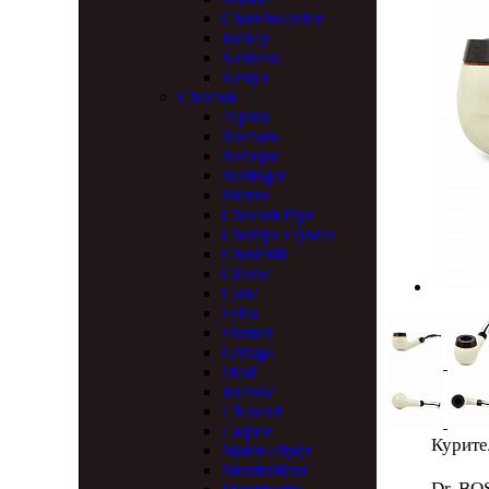
Churchwarden
Jockey
Kenvelo
Kenyo
Chacom
Alpina
Baccara
Baroque
Berlingot
Bienne
Chacom Pipe
Champs Elysees
Churchill
Classic
Cuba
Erica
Flumen
Ginkgo
Ideal
Jurassic
L'Essard
Laquee
Курите
Maitre-Pipier
Montbrillant
Dr. BO