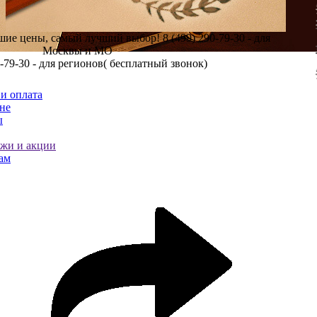
шие цены, самый лучший выбор!
8 (499) 290-79-30 - для
Москвы и МО
0-79-30 - для регионов( бесплатный звонок)
и оплата
не
ы
ажи и акции
ам