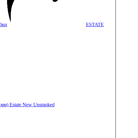
бки
ESTATE
9 мм) Estate New Unsmoked