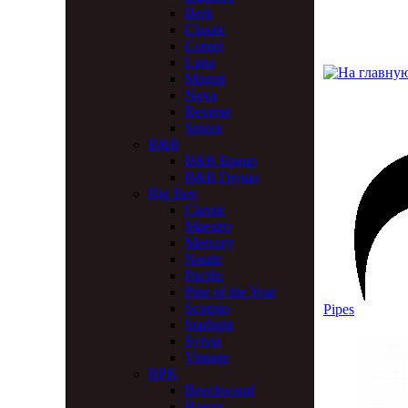
Berk
Classic
Comet
Luna
Magnit
Nova
Reverse
Spigot
B&B
B&B Бриар
B&B Груша
Big Ben
Classic
Maestro
Mercury
Nautic
Pacific
Pipe of the Year
Scorpio
Pipes
Starlight
Sylvia
Vintage
BPK
Beechwood
Bonzo